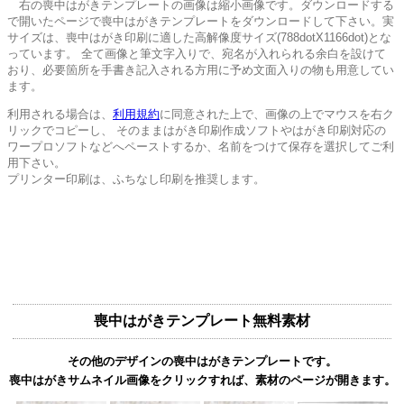
右の喪中はがきテンプレートの画像は縮小画像です。ダウンロードする
で開いたページで喪中はがきテンプレートをダウンロードして下さい。実
サイズは、喪中はがき印刷に適した高解像度サイズ(788dotX1166dot)とな
っています。 全て画像と筆文字入りで、宛名が入れられる余白を設けて
おり、必要箇所を手書き記入される方用に予め文面入りの物も用意してい
ます。
利用される場合は、
利用規約
に同意された上で、画像の上でマウスを右ク
リックでコピーし、 そのままはがき印刷作成ソフトやはがき印刷対応の
ワープロソフトなどへペーストするか、名前をつけて保存を選択してご利
用下さい。
プリンター印刷は、ふちなし印刷を推奨します。
喪中はがきテンプレート無料素材
その他のデザインの喪中はがきテンプレートです。
喪中はがきサムネイル画像をクリックすれば、素材のページが開きます。