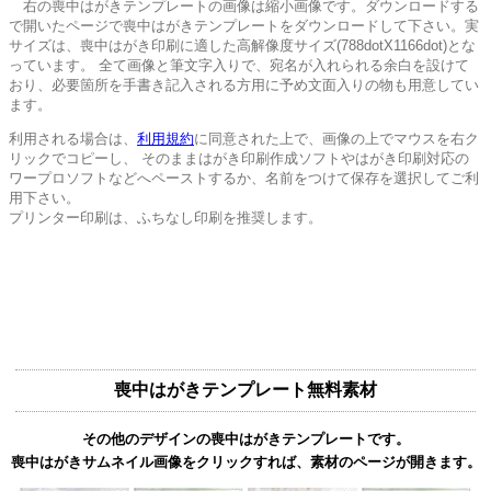
右の喪中はがきテンプレートの画像は縮小画像です。ダウンロードする
で開いたページで喪中はがきテンプレートをダウンロードして下さい。実
サイズは、喪中はがき印刷に適した高解像度サイズ(788dotX1166dot)とな
っています。 全て画像と筆文字入りで、宛名が入れられる余白を設けて
おり、必要箇所を手書き記入される方用に予め文面入りの物も用意してい
ます。
利用される場合は、
利用規約
に同意された上で、画像の上でマウスを右ク
リックでコピーし、 そのままはがき印刷作成ソフトやはがき印刷対応の
ワープロソフトなどへペーストするか、名前をつけて保存を選択してご利
用下さい。
プリンター印刷は、ふちなし印刷を推奨します。
喪中はがきテンプレート無料素材
その他のデザインの喪中はがきテンプレートです。
喪中はがきサムネイル画像をクリックすれば、素材のページが開きます。