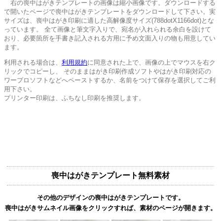
右の喪中はがきテンプレートの画像は縮小画像です。ダウンロードする
で開いたページで喪中はがきテンプレートをダウンロードして下さい。実
サイズは、喪中はがき印刷に適した高解像度サイズ(788dotX1166dot)とな
っています。 全て画像と筆文字入りで、宛名が入れられる余白を設けて
おり、必要箇所を手書き記入される方用に予め文面入りの物も用意してい
ます。
利用される場合は、
利用規約
に同意された上で、画像の上でマウスを右ク
リックでコピーし、 そのままはがき印刷作成ソフトやはがき印刷対応の
ワープロソフトなどへペーストするか、名前をつけて保存を選択してご利
用下さい。
プリンター印刷は、ふちなし印刷を推奨します。
喪中はがきテンプレート無料素材
その他のデザインの喪中はがきテンプレートです。
喪中はがきサムネイル画像をクリックすれば、素材のページが開きます。